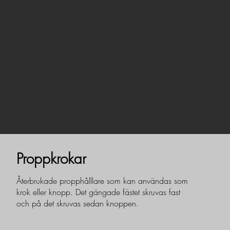
Proppkrokar
Återbrukade propphålllare som kan användas som
krok eller knopp. Det gängade fästet skruvas fast
och på det skruvas sedan knoppen.